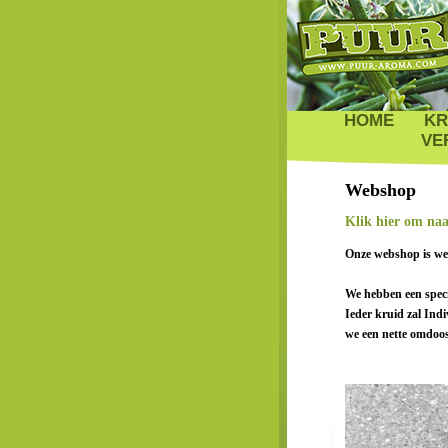
HOME
KR
VE
Webshop
Klik hier om na
Onze webshop is we
We hebben een speci
Ieder kruid zal Indi
we een nette omdoos