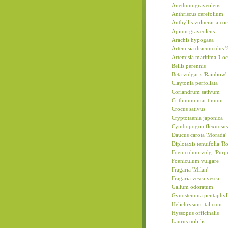
Anethum graveolens
Anthriscus cerefolium
Anthyllis vulneraria co
Apium graveolens
Arachis hypogaea
Artemisia dracunculus '
Artemisia maritima 'Coc
Bellis perennis
Beta vulgaris 'Rainbow'
Claytonia perfoliata
Coriandrum sativum
Crithmum maritimum
Crocus sativus
Cryptotaenia japonica
Cymbopogon flexuosus
Daucus carota 'Morada'
Diplotaxis tenuifolia 'R
Foeniculum vulg. 'Purp
Foeniculum vulgare
Fragaria 'Milan'
Fragaria vesca vesca
Galium odoratum
Gynostemma pentaphylla
Helichrysum italicum
Hyssopus officinalis
Laurus nobilis