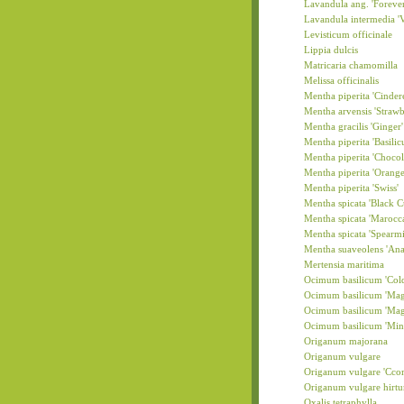
Lavandula ang. 'Forever
Lavandula intermedia 'V
Levisticum officinale
Lippia dulcis
Matricaria chamomilla
Melissa officinalis
Mentha piperita 'Cindere
Mentha arvensis 'Strawb
Mentha gracilis 'Ginger'
Mentha piperita 'Basili
Mentha piperita 'Chocol
Mentha piperita 'Orange
Mentha piperita 'Swiss'
Mentha spicata 'Black C
Mentha spicata 'Marocc
Mentha spicata 'Spearmi
Mentha suaveolens 'Ana
Mertensia maritima
Ocimum basilicum 'Cold
Ocimum basilicum 'Mag
Ocimum basilicum 'Mag
Ocimum basilicum 'Mine
Origanum majorana
Origanum vulgare
Origanum vulgare 'Cco
Origanum vulgare hirt
Oxalis tetraphylla