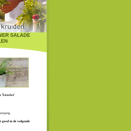
WER SALADE
LEN
 'Licorice'
erjarig.
t goed in de volgende