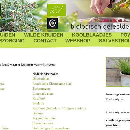
UIDEN
WILDE KRUIDEN
KOOLBLAADJES
PO
RZORGING
CONTACT
WEBSHOP
SALVESTRO
 kruid waar u iets meer van wilt weten.
Nederlandse naam
Duizendblad
rea
Roodbladig Champagne blad
ice'
Zoethoutgras
Limonade plant
Acorus gramineus
Knoflook
Zoethoutgras
Bieslook
Knoflookbieslook - of Chinese bieslook
Zoethoutgras is me
Daslook
Argentijnse munt
Zoethoutgras pas
Citroenverbena
gerechten:
en Wind'
Geelbladige citroenverbena