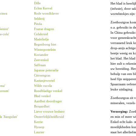
Dille
Het blad is heerli
Echte Kervel
(infusie), door sal
ccinea
Rode wondklaver
wortelstokjes zijn
Selderij
Zoethoutgras komt
Pinda
o.a. gebruikt in d
Senior'
Franse dragon
In China gebruikt
a-cola'
Colakruid
voor geneeskracht
Madeliefje
verrassend leuk kr
Regenboog biet
drop-anijs achtig
Winterpostelein
beetje weeig en k
Koriander
het blad. Het blad 
Zeevenkel
hier zult u reken
Saffraan
uw bereiding. Het
Japanse peterselie
behulp van een b
Citroengras
heel fijn snippere
Kastanjewortel
Spaarzaam oefenen
oma'
Wilde rucola
leuke uitdaging.
ureum'
Roodbladige venkel
Blad venkel
Zoethoutgras
zit 
Aardbei doordrager
mineralen, vezels 
Bosaardbei
Verzorging:
Zoet
Lieve vrouwe bedstro
en min of meer w
 'Jiaogulan'
Onsterfelijkheidkruid
Enkel echt kale- s
Kerrie
moeilijkheden ku
Hyssop
staat het allerlief
Laurier