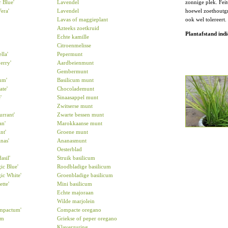
zonnige plek. Feit
 Blue'
Lavendel
hoewel zoethoutg
era'
Lavendel
ook wel tolereert.
Lavas of maggieplant
Azteeks zoetkruid
Plantafstand indi
Echte kamille
Citroenmelisse
lla'
Pepermunt
erry'
Aardbeienmunt
Gembermunt
cum'
Basilicum munt
ate'
Chocolademunt
'
Sinaasappel munt
Zwitserse munt
urrant'
Zwarte bessen munt
an'
Marokkaanse munt
nt'
Groene munt
nas'
Ananasmunt
Oesterblad
asil'
Struik basilicum
ic Blue'
Roodbladige basilicum
ic White'
Groenbladige basilicum
tte'
Mini basilicum
Echte majoraan
Wilde marjolein
mpactum'
Compacte oregano
um
Griekse of peper oregano
Klaverzuring