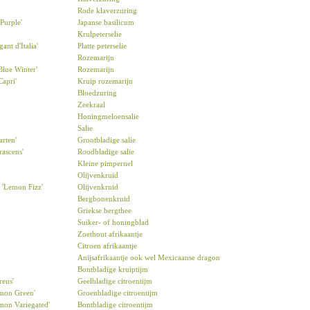
Rode klaverzuring
 Purple'
Japanse basilicum
Krulpeterselie
ant d'Italia'
Platte peterselie
Rozemarijn
Blue Winter'
Rozemarijn
Capri'
Kruip rozemarijn
Bloedzuring
Zeekraal
Honingmeloensalie
Salie
arten'
Grootbladige salie
rascens'
Roodbladige salie
Kleine pimpernel
Olijvenkruid
a 'Lemon Fizz'
Olijvenkruid
Bergbonenkruid
Griekse bergthee
Suiker- of honingblad
Zoethout afrikaantje
Citroen afrikaantje
Anijsafrikaantje ook wel Mexicaanse dragon
Bontbladige kruiptijm
reus'
Geelbladige citroentijm
emon Green'
Groenbladige citroentijm
mon Variegated'
Bontbladige citroentijm