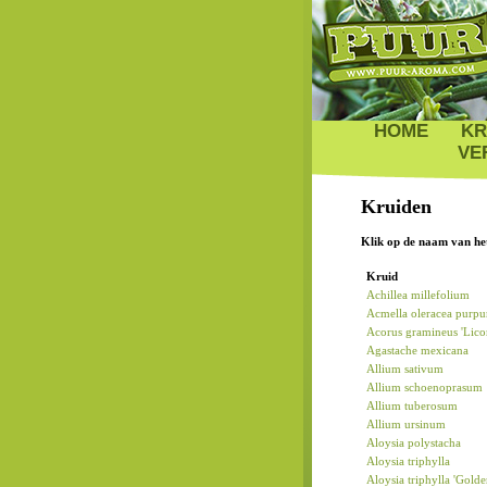
HOME
KR
VE
Kruiden
Klik op de naam van het
Kruid
Achillea millefolium
Acmella oleracea purpu
Acorus gramineus 'Licor
Agastache mexicana
Allium sativum
Allium schoenoprasum
Allium tuberosum
Allium ursinum
Aloysia polystacha
Aloysia triphylla
Aloysia triphylla 'Gold