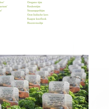
bor'
Oregano tijm
actum'
Keukentijm
e'
Sinaasappeltijm
Oost-Indische kers
Kaapse knoflook
Hoornviooltje