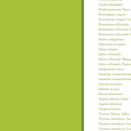
Oxalis triangularis
Perilla frutescens 'Shiso
Petroselium crispum
Petroselium crispum 'Gig
Rosmarinus officinalis
Rosmarinus officinalis '
Rosmarinus officinalis '
Rumex sanguineus
Salicornia europaea
Salvia elegans
Salvia officinalis
Salvia officinalis 'Bergg
Salvia officinalis 'Purpu
Sanguisorba minor
Santolina rosmarinifolia
Santolina rosmarinifoli
Satureja montana
Sideritis syriaca
Stevia rebaudiana
Tagetes filifolia 'Salmi'
Tagetes lemmonii
Taygetes lucidus
Thymus 'Doone Valley'
Thymus citriodorus 'Au
Thymus citriodorus 'L
Thymus citriodorus 'Le