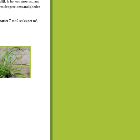
elijk is het een moerasplant
ras drogere omstandigheden
catie:
7 tot 9 stuks per m².